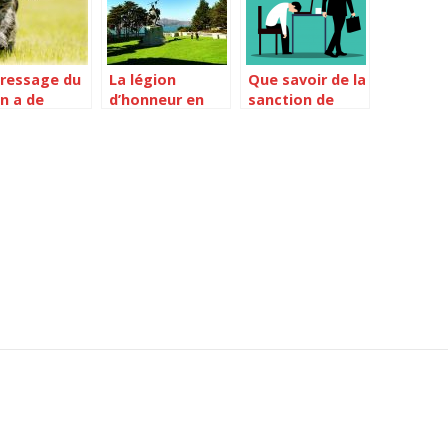
dressage du
La légion
Que savoir de la
n a de
d’honneur en
sanction de
breux
France, c’est
l’absence
ntages
quoi ?
injustifiee du
salarie