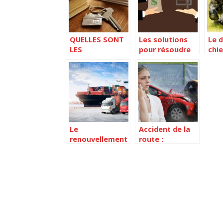
QUELLES SONT
Les solutions
Le 
LES
pour résoudre
chie
CARACTÉRISTIQUES
des problèmes
nom
DU DROIT DE
d’infractions
ava
PROPRIÉTÉ ?
urbanastiques
Le
Accident de la
renouvellement
route :
de permis poids
comment reagir
lourd
rapidement ?