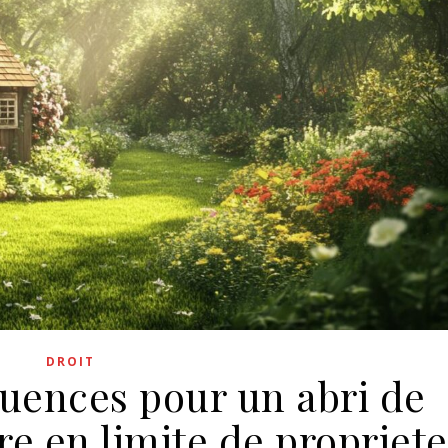
DROIT
uences pour un abri de
re en limite de propriete