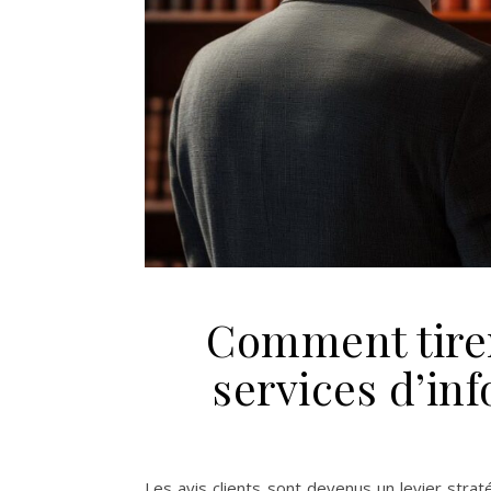
Comment tirer 
services d’in
Les avis clients sont devenus un levier stra